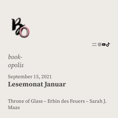
Zum
Inhalt
springen
Instagram
YouTube
https://www.tiktok.com/@book_opolis
book-
opolis
September 15, 2021
Lesemonat Januar
Throne of Glass – Erbin des Feuers – Sarah J.
Maas