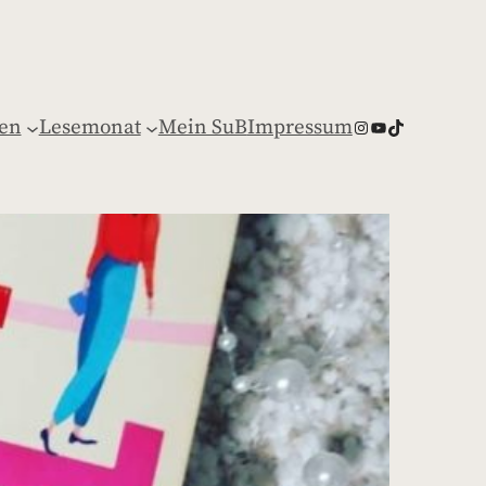
en
Lesemonat
Mein SuB
Impressum
Instagram
YouTube
https://www.tiktok.com/@book_opolis